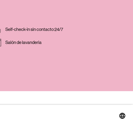
Self-check-in sin contacto 24/7
Salón de lavanderia
EMPLEOS
PRENSA