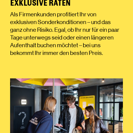
EXKLUSIVE RATEN
Als Firmenkunden profitiert Ihr von
exklusiven Sonderkonditionen – und das
ganz ohne Risiko. Egal, ob Ihr nur für ein paar
Tage unterwegs seid oder einen längeren
Aufenthalt buchen möchtet – bei uns
bekommt Ihr immer den besten Preis.