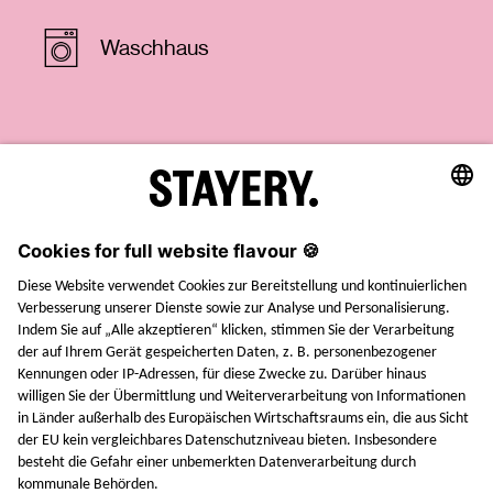
Waschhaus
STAYERY.
+49 (0) 30 403 6570 30
TEL.
SAY HI
JOBS
PRESSE
FAQ
AGB