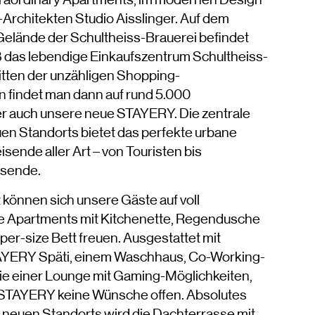
xtraordinary Apartments, im modernen Design
-Architekten Studio Aisslinger. Auf dem
elände der Schultheiss-Brauerei befindet
18 das lebendige Einkaufszentrum Schultheiss-
itten der unzähligen Shopping-
n findet man dann auf rund 5.000
 auch unsere neue STAYERY. Die zentrale
en Standorts bietet das perfekte urbane
isende aller Art – von Touristen bis
isende.
können sich unsere Gäste auf voll
e Apartments mit Kitchenette, Regendusche
er-size Bett freuen. Ausgestattet mit
YERY Späti, einem Waschhaus, Co-Working-
ie einer Lounge mit Gaming-Möglichkeiten,
 STAYERY keine Wünsche offen. Absolutes
s neuen Standorts wird die Dachterrasse mit