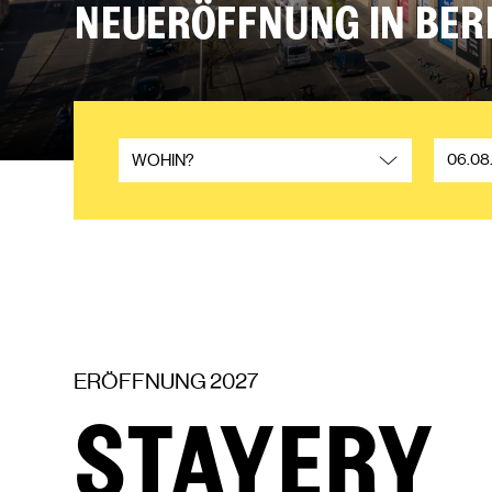
NEUERÖFFNUNG IN BER
Bitte
An-
WOHIN?
ein
und
Hotel
Abreise
auswählen
ERÖFFNUNG 2027
STAYERY