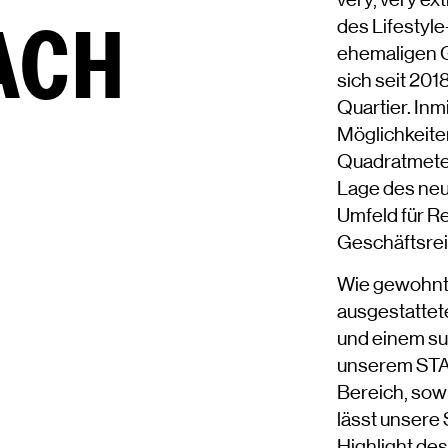
very, very e
ACH
des Lifestyle
ehemaligen G
sich seit 20
Quartier. Inm
Möglichkeite
Quadratmeter
Lage des neu
Umfeld für Re
Geschäftsre
Wie gewohnt 
ausgestattet
und einem sup
unserem STA
Bereich, sow
lässt unsere
Highlight de