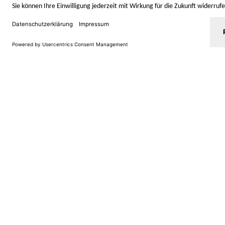
STAYERY.
+49 (0) 30 403 6570
TEL.