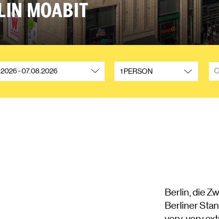
LIN MOABIT
Erwachsene
Pr
1 PERSON
!
Berlin, die Z
Berliner Stan